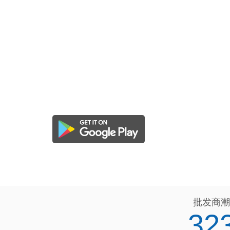
批发商潮
32