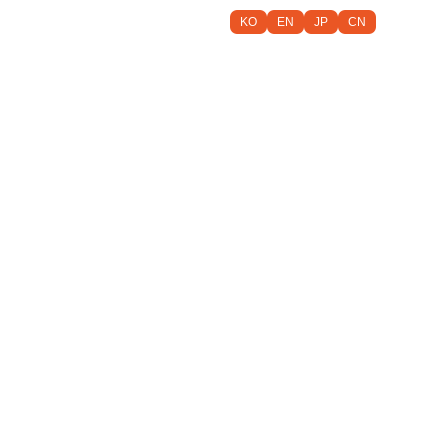
KO
EN
JP
CN