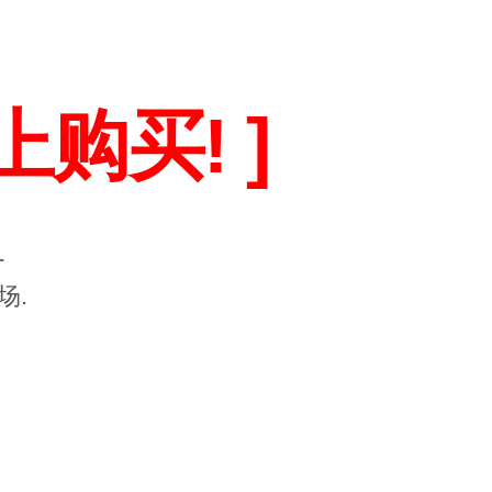
上购买! ]
务
场.